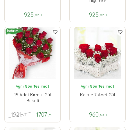
Lilyumlar
925
925
,02 TL
,02 TL
İndirim
Aynı Gün Teslimat
Aynı Gün Teslimat
15 Adet Kırmızı Gül
Kalpte 7 Adet Gül
Buketi
1921
1707
960
,19 TL
,73 TL
,60 TL