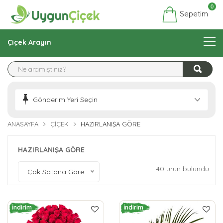
0
Sepetim
Çiçek Arayın
Gönderim Yeri Seçin
ANASAYFA
ÇIÇEK
HAZIRLANIŞA GÖRE
HAZIRLANIŞA GÖRE
40 ürün bulundu.
Çok Satana Göre
İndirim
İndirim