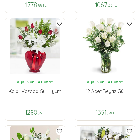
1778
1067
,88 TL
,33 TL
Aynı Gün Teslimat
Aynı Gün Teslimat
Kalpli Vazoda Gül Lilyum
12 Adet Beyaz Gül
1280
1351
,79 TL
,95 TL