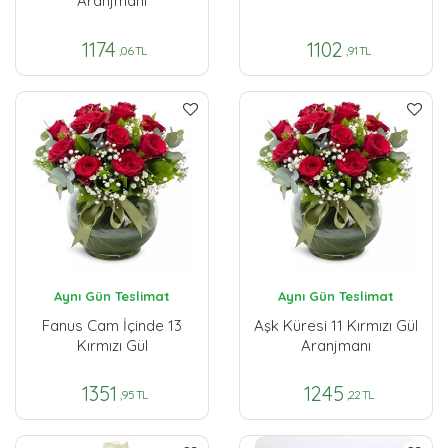
Aranjmanı
1174
1102
,06 TL
,91 TL
Aynı Gün Teslimat
Aynı Gün Teslimat
Fanus Cam İçinde 13
Aşk Küresi 11 Kırmızı Gül
Kırmızı Gül
Aranjmanı
1351
1245
,95 TL
,22 TL