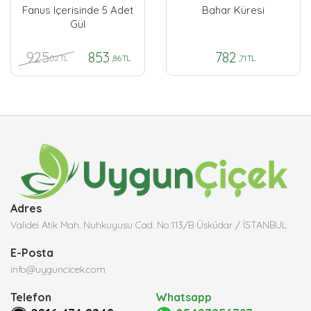
Fanus Içerisinde 5 Adet
Bahar Küresi
Gül
925
853
782
,02 TL
,86 TL
,71 TL
Adres
Validei Atik Mah. Nuhkuyusu Cad. No:113/B Üsküdar / İSTANBUL
E-Posta
info@uyguncicek.com
Telefon
Whatsapp