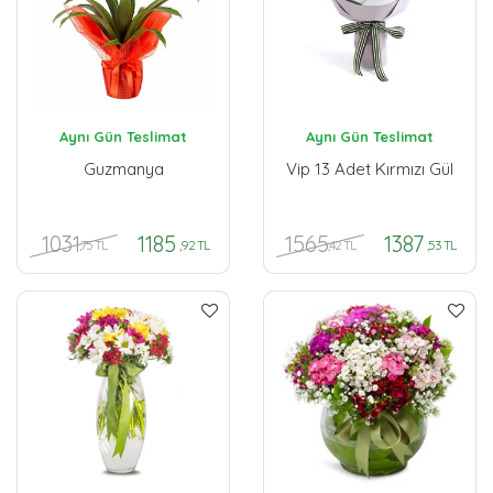
Aynı Gün Teslimat
Aynı Gün Teslimat
Guzmanya
Vip 13 Adet Kırmızı Gül
1031
1565
1185
1387
,75 TL
,42 TL
,92 TL
,53 TL