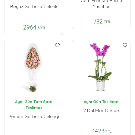
Cam Fanusta Hüsnü
Beyaz Gerbera Çelenk
Yusuflar
782
,71 TL
2964
,80 TL
Aynı Gün Tam Saat
Aynı Gün Teslimat
Teslimat
2 Dal Mor Orkide
Pembe Gerbera Çelengi
1423
,11 TL