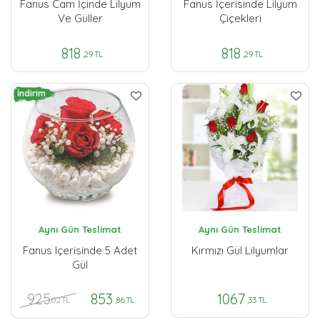
Fanus Cam İçinde Lilyum
Fanus İçerisinde Lilyum
Ve Güller
Çiçekleri
818
818
,29 TL
,29 TL
İndirim
Aynı Gün Teslimat
Aynı Gün Teslimat
Fanus Içerisinde 5 Adet
Kırmızı Gül Lilyumlar
Gül
925
853
1067
,02 TL
,86 TL
,33 TL