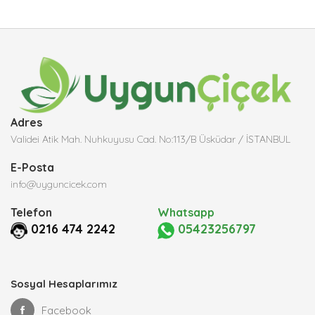
Adres
Validei Atik Mah. Nuhkuyusu Cad. No:113/B Üsküdar / İSTANBUL
E-Posta
info@uyguncicek.com
Telefon
Whatsapp
0216 474 2242
05423256797
Sosyal Hesaplarımız
Facebook