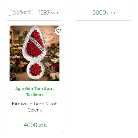
1565
1387
3000
,42 TL
,53 TL
,00 TL
Aynı Gün Tam Saat
Teslimat
Kırmızı Jerbera Nikah
Çelenk
4000
,00 TL