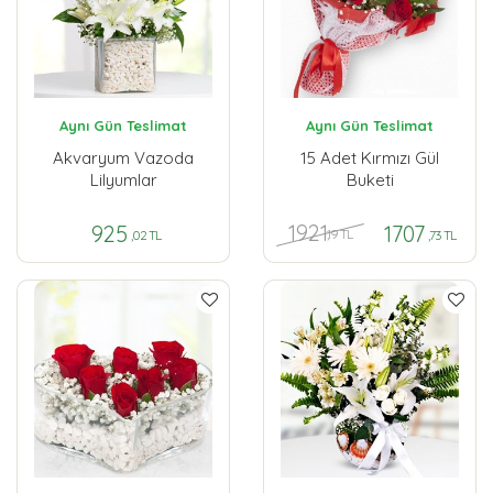
Aynı Gün Teslimat
Aynı Gün Teslimat
Akvaryum Vazoda
15 Adet Kırmızı Gül
Lilyumlar
Buketi
1921
925
1707
,19 TL
,02 TL
,73 TL