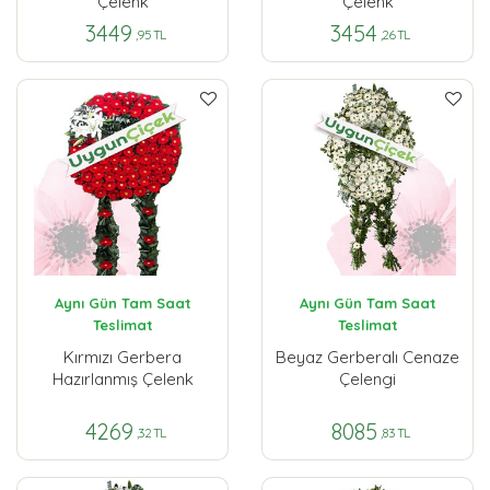
Çelenk
Çelenk
3449
3454
,95 TL
,26 TL
Aynı Gün Tam Saat
Aynı Gün Tam Saat
Teslimat
Teslimat
Kırmızı Gerbera
Beyaz Gerberalı Cenaze
Hazırlanmış Çelenk
Çelengi
4269
8085
,32 TL
,83 TL