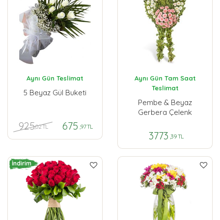
Aynı Gün Teslimat
Aynı Gün Tam Saat
Teslimat
5 Beyaz Gül Buketi
Pembe & Beyaz
Gerbera Çelenk
925
675
,02 TL
,97 TL
3773
,39 TL
İndirim