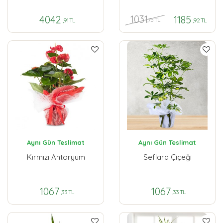
1031
4042
1185
,75 TL
,91 TL
,92 TL
Aynı Gün Teslimat
Aynı Gün Teslimat
Kırmızı Antoryum
Seflara Çiçeği
1067
1067
,33 TL
,33 TL