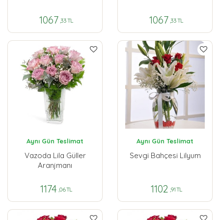
1067
1067
,33 TL
,33 TL
Aynı Gün Teslimat
Aynı Gün Teslimat
Vazoda Lila Güller
Sevgi Bahçesi Lilyum
Aranjmanı
1174
1102
,06 TL
,91 TL