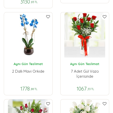
3130
,83 TL
Aynı Gün Teslimat
Aynı Gün Teslimat
2 Dallı Mavi Orkide
7 Adet Gül Vazo
İçerisinde
1778
1067
,88 TL
,33 TL