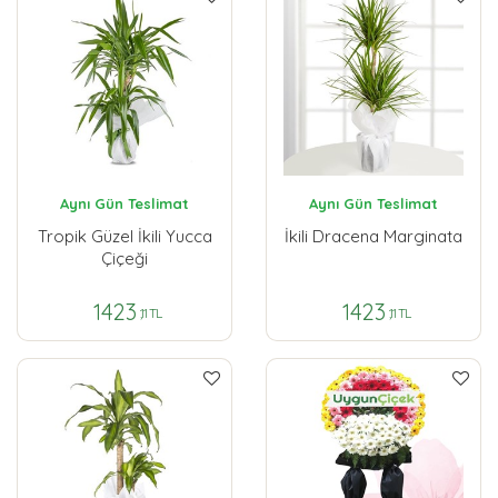
Aynı Gün Teslimat
Aynı Gün Teslimat
Tropik Güzel İkili Yucca
İkili Dracena Marginata
Çiçeği
1423
1423
,11 TL
,11 TL