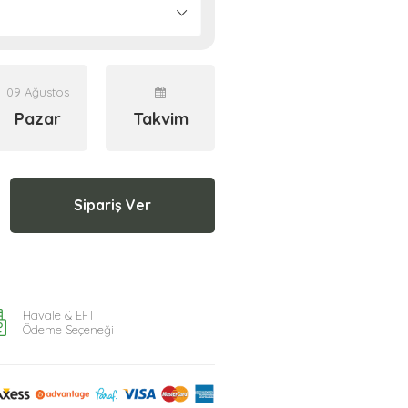
09 Ağustos
Pazar
Takvim
Sipariş Ver
Havale & EFT
Ödeme Seçeneği