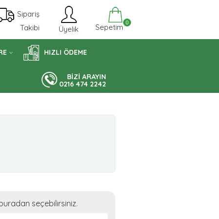
Sipariş
0
Sepetim
Takibi
Üyelik
RE
HIZLI ÖDEME
BİZİ ARAYIN
0216 474 2242
uradan seçebilirsiniz.