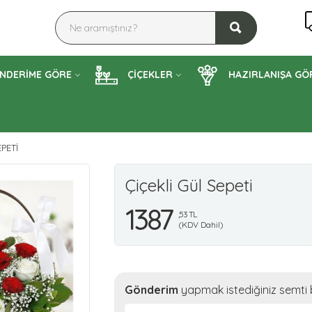
NDERİME GÖRE
ÇİÇEKLER
HAZIRLANIŞA GÖ
PETI
Çiçekli Gül Sepeti
1387
,53 TL
(KDV Dahil)
Gönderim
yapmak istediğiniz semti b