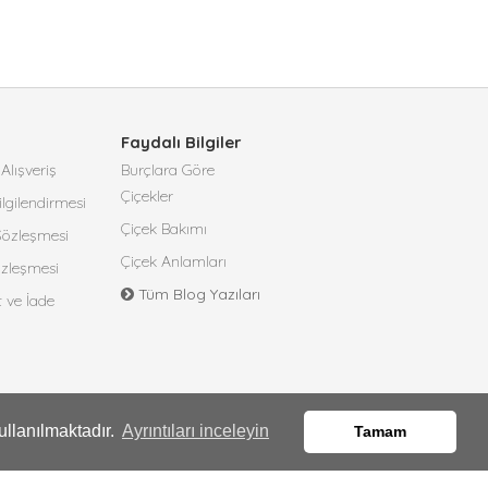
Faydalı Bilgiler
Alışveriş
Burçlara Göre
Çiçekler
lgilendirmesi
Çiçek Bakımı
 Sözleşmesi
Çiçek Anlamları
özleşmesi
Tüm Blog Yazıları
t ve İade
ullanılmaktadır.
Ayrıntıları inceleyin
Tamam