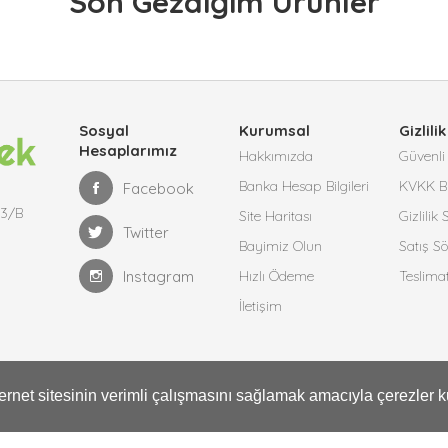
Son Gezdiğim Ürünler
Sosyal
Kurumsal
Gizlilik
Hesaplarımız
Hakkımızda
Güvenli 
Banka Hesap Bilgileri
KVKK Bi
Facebook
13/B
Site Haritası
Gizlilik
Twitter
Bayimiz Olun
Satış S
Instagram
Hızlı Ödeme
Teslima
İletişim
797
nternet sitesinin verimli çalışmasını sağlamak amacıyla çerezler k