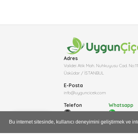
Adres
Validei Atik Mah. Nuhkuyusu Cad. No:1
Üsküdar / İSTANBUL
E-Posta
info@uyguncicek.com
Telefon
Whatsapp
Whatsapp
0216 474 2242
05423256
Bu internet sitesinde, kullanıcı deneyimini geliştirmek ve i