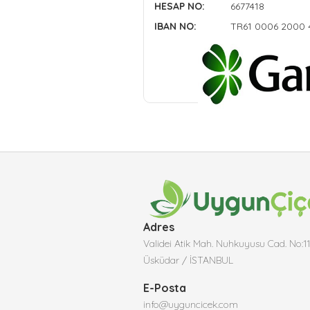
HESAP NO:
6677418
IBAN NO:
TR61 0006 2000 
Adres
Validei Atik Mah. Nuhkuyusu Cad. No:1
Üsküdar / İSTANBUL
E-Posta
info@uyguncicek.com