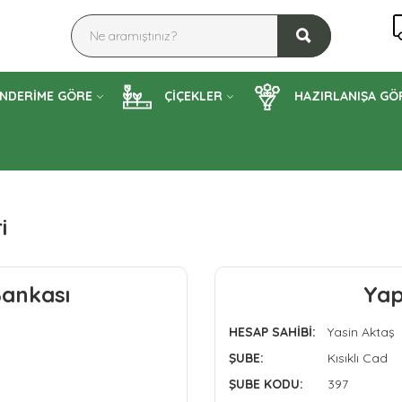
NDERİME GÖRE
ÇİÇEKLER
HAZIRLANIŞA GÖ
i
Bankası
Yap
HESAP SAHİBİ:
Yasin Aktaş
ŞUBE:
Kısıklı Cad
ŞUBE KODU:
397