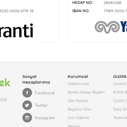
HESAP NO:
28640268
4220 0006 6774 18
IBAN NO:
TR89 0006 7
Sosyal
Kurumsal
Gizlilik
Hesaplarımız
Hakkımızda
Güvenli 
Banka Hesap Bilgileri
KVKK Bi
Facebook
13/B
Site Haritası
Gizlilik
Twitter
Bayimiz Olun
Satış S
Instagram
Hızlı Ödeme
Teslima
İletişim