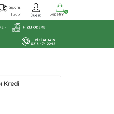
Sipariş
0
Sepetim
Takibi
Üyelik
RE
HIZLI ÖDEME
BİZİ ARAYIN
0216 474 2242
ı Kredi