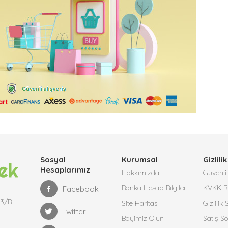
Sosyal
Kurumsal
Gizlilik
Hesaplarımız
Hakkımızda
Güvenli 
Banka Hesap Bilgileri
KVKK Bi
Facebook
13/B
Site Haritası
Gizlilik
Twitter
Bayimiz Olun
Satış S