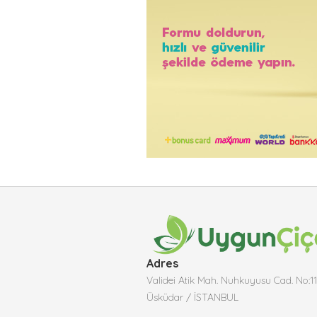
Adres
Validei Atik Mah. Nuhkuyusu Cad. No:1
Üsküdar / İSTANBUL