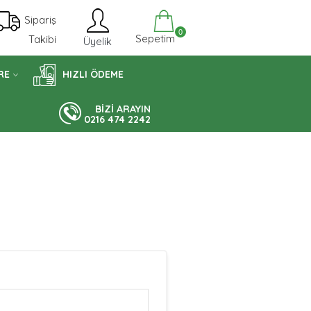
Sipariş
0
Sepetim
Takibi
Üyelik
RE
HIZLI ÖDEME
BİZİ ARAYIN
0216 474 2242