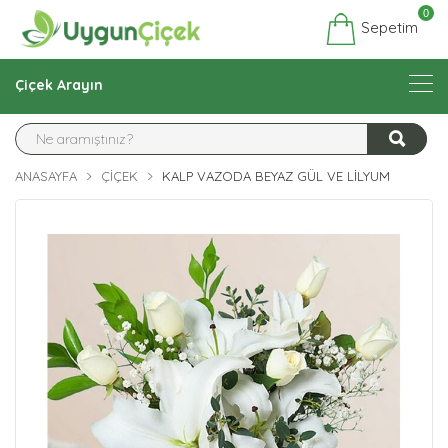
0
Sepetim
Çiçek Arayın
ANASAYFA
ÇIÇEK
KALP VAZODA BEYAZ GÜL VE LILYUM