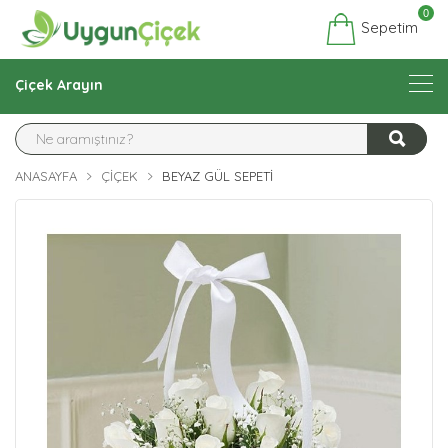
0
Sepetim
Çiçek Arayın
ANASAYFA
ÇIÇEK
BEYAZ GÜL SEPETI