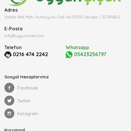
Adres
Validei Atik Mah. Nuhkuyusu Cad. No:113/B Üsküdar / İSTANBUL
E-Posta
info@uyguncicek.com
Telefon
Whatsapp
0216 474 2242
05423256797
Sosyal Hesaplarımız
Facebook
Twitter
Instagram
Kurumsal