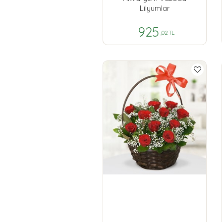
Lilyumlar
925
,02 TL