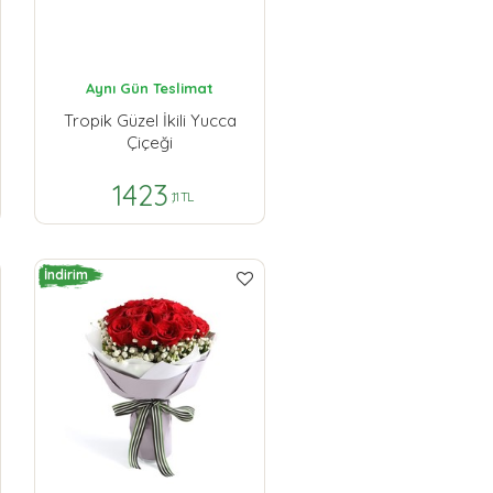
Aynı Gün Teslimat
Tropik Güzel İkili Yucca
Çiçeği
1423
,11 TL
İndirim