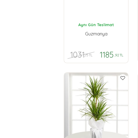
Aynı Gün Teslimat
Guzmanya
1031
1185
,75 TL
,92 TL