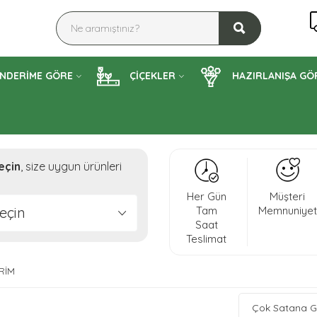
NDERİME GÖRE
ÇİÇEKLER
HAZIRLANIŞA GÖ
eçin
, size uygun ürünleri
Her Gün
Müşteri
eçin
Tam
Memnuniyet
Saat
Teslimat
RIM
Çok Satana G