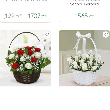
Şebboy Gerbera
1921
1707
1565
,19 TL
,73 TL
,42 TL