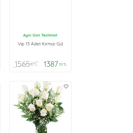
Aynı Gün Teslimat
Vip 13 Adet Kırmızı Gül
1565
1387
,42 TL
,53 TL