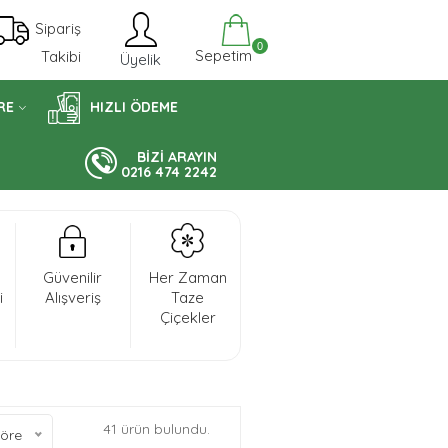
Sipariş
0
Sepetim
Takibi
Üyelik
RE
HIZLI ÖDEME
BİZİ ARAYIN
0216 474 2242
Güvenilir
Her Zaman
i
Alışveriş
Taze
Çiçekler
41 ürün bulundu.
öre