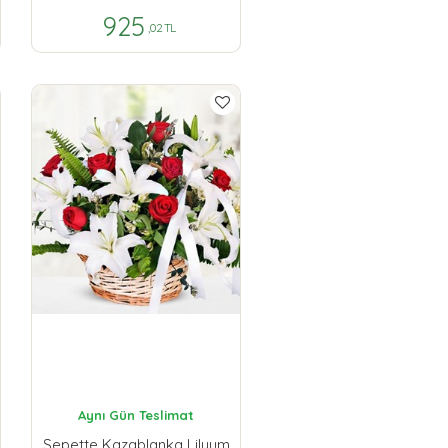
925
,02 TL
Aynı Gün Teslimat
Sepette Kazablanka Lilyum