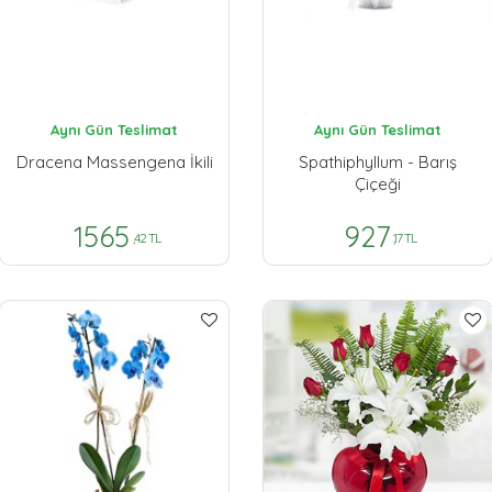
Aynı Gün Teslimat
Aynı Gün Teslimat
Dracena Massengena İkili
Spathiphyllum - Barış
Çiçeği
1565
927
,42 TL
,17 TL