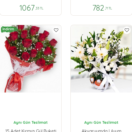
1067
782
,33 TL
,71 TL
İndirim
Aynı Gün Teslimat
Aynı Gün Teslimat
15 Adet Kırmızı Gül Buketi
Akvaryumda Lilyum