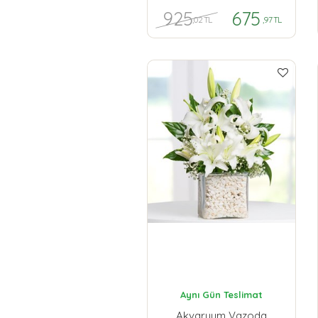
925
675
,02 TL
,97 TL
Aynı Gün Teslimat
Akvaryum Vazoda