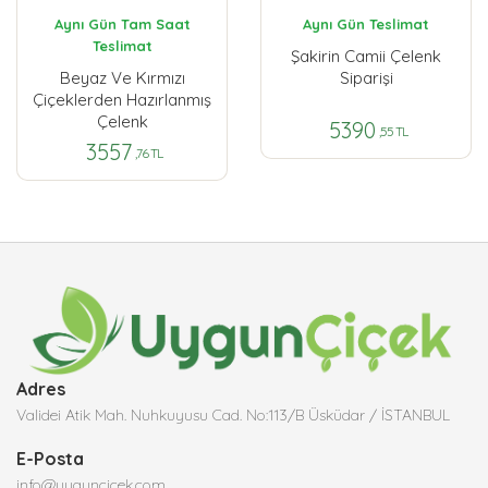
Aynı Gün Tam Saat
Aynı Gün Teslimat
Teslimat
Şakirin Camii Çelenk
Beyaz Ve Kırmızı
Siparişi
Çiçeklerden Hazırlanmış
Çelenk
5390
,55 TL
3557
,76 TL
Adres
Validei Atik Mah. Nuhkuyusu Cad. No:113/B Üsküdar / İSTANBUL
E-Posta
info@uyguncicek.com