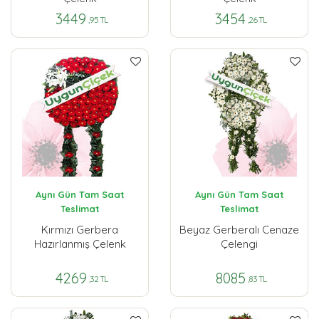
3449
3454
,95 TL
,26 TL
Aynı Gün Tam Saat
Aynı Gün Tam Saat
Teslimat
Teslimat
Kırmızı Gerbera
Beyaz Gerberalı Cenaze
Hazırlanmış Çelenk
Çelengi
4269
8085
,32 TL
,83 TL