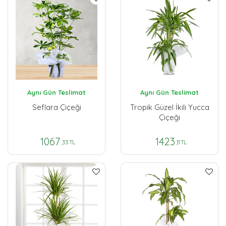
Aynı Gün Teslimat
Aynı Gün Teslimat
Seflara Çiçeği
Tropik Güzel İkili Yucca
Çiçeği
1067
1423
,33 TL
,11 TL