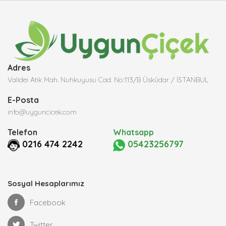
Adres
Validei Atik Mah. Nuhkuyusu Cad. No:113/B Üsküdar / İSTANBUL
E-Posta
info@uyguncicek.com
Telefon
Whatsapp
0216 474 2242
05423256797
Sosyal Hesaplarımız
Facebook
Twitter