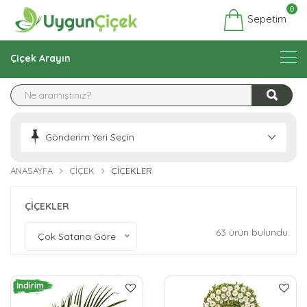
0
Sepetim
Çiçek Arayın
Gönderim Yeri Seçin
ANASAYFA
ÇIÇEK
ÇİÇEKLER
ÇİÇEKLER
63 ürün bulundu.
Çok Satana Göre
İndirim