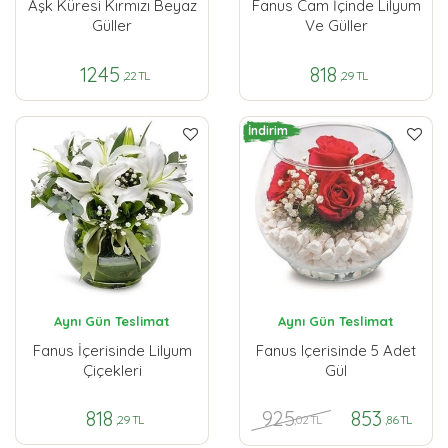
Aşk Küresi Kırmızı Beyaz
Fanus Cam İçinde Lilyum
Güller
Ve Güller
1245
818
,22 TL
,29 TL
İndirim
Aynı Gün Teslimat
Aynı Gün Teslimat
Fanus İçerisinde Lilyum
Fanus Içerisinde 5 Adet
Çiçekleri
Gül
925
818
853
,02 TL
,29 TL
,86 TL