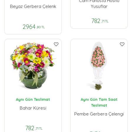
Cam Fanusta Hüsnü
Beyaz Gerbera Çelenk
Yusuflar
782
,71 TL
2964
,80 TL
Aynı Gün Teslimat
Aynı Gün Tam Saat
Teslimat
Bahar Küresi
Pembe Gerbera Çelengi
782
,71 TL