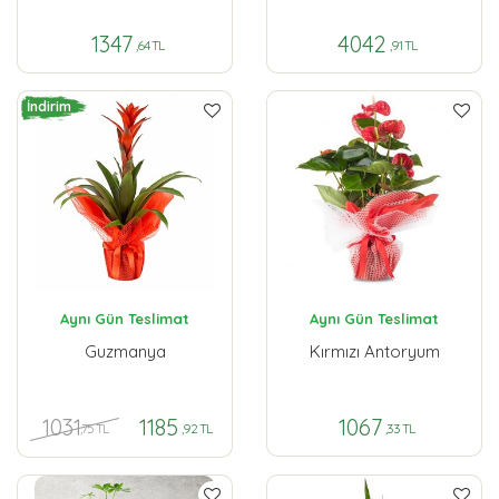
1347
4042
,64 TL
,91 TL
İndirim
Aynı Gün Teslimat
Aynı Gün Teslimat
Guzmanya
Kırmızı Antoryum
1031
1185
1067
,75 TL
,92 TL
,33 TL