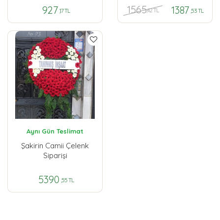
1565
927
1387
,42 TL
,17 TL
,53 TL
Aynı Gün Teslimat
Şakirin Camii Çelenk
Siparişi
5390
,55 TL