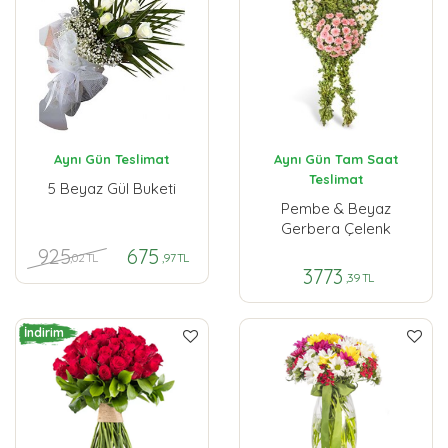
Aynı Gün Teslimat
Aynı Gün Tam Saat
Teslimat
5 Beyaz Gül Buketi
Pembe & Beyaz
Gerbera Çelenk
925
675
,02 TL
,97 TL
3773
,39 TL
İndirim