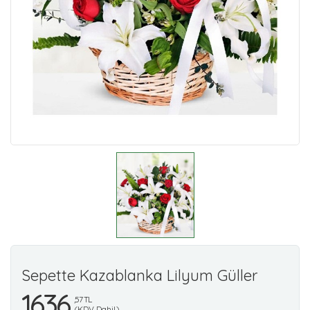
Sepette Kazablanka Lilyum Güller
1636
,57 TL
(KDV Dahil)